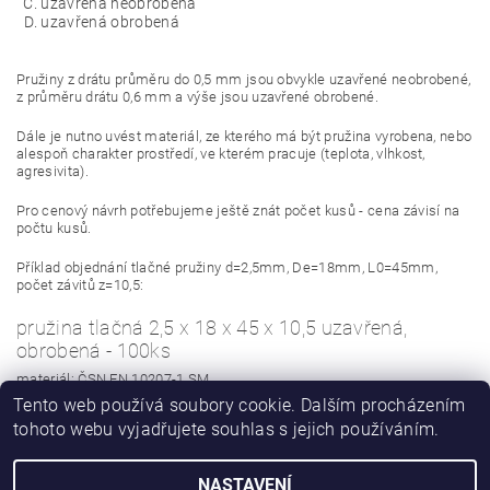
uzavřená neobrobená
uzavřená obrobená
Pružiny z drátu průměru do 0,5 mm jsou obvykle uzavřené neobrobené,
z průměru drátu 0,6 mm a výše jsou uzavřené obrobené.
Dále je nutno uvést materiál, ze kterého má být pružina vyrobena, nebo
alespoň charakter prostředí, ve kterém pracuje (teplota, vlhkost,
agresivita).
Pro cenový návrh potřebujeme ještě znát počet kusů - cena závisí na
počtu kusů.
Příklad objednání tlačné pružiny d=2,5mm, De=18mm, L0=45mm,
počet závitů z=10,5:
pružina tlačná 2,5 x 18 x 45 x 10,5 uzavřená,
obrobená - 100ks
materiál: ČSN EN 10207-1 SM
Tento web používá soubory cookie. Dalším procházením
tohoto webu vyjadřujete souhlas s jejich používáním.
NASTAVENÍ