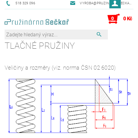
518 329 096
VYROBA@PRUZINARNASECKAR.CZ
0
0 Kč
TLAČNÉ PRUŽINY
Veličiny a rozměry (viz. norma ČSN 02 6020)