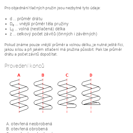
Pro objednání tlačných pružin jsou nezbytné tyto údaje:
d ... průměr drátu
D
... vnější průměr těla pružiny
e
L
... volná (nestlačená) délka
0
z ... celkový počet závitů (činných i závěrných)
Pokud známe pouze vnější průměr a volnou délku, je nutné ještě říci,
jakou silou a při jakém stlačení má pružina působit. Pak lze průměr
drátu a počet závitů dopočítat.
Provedení konců
otevřená neobrobená
otevřená obrobená