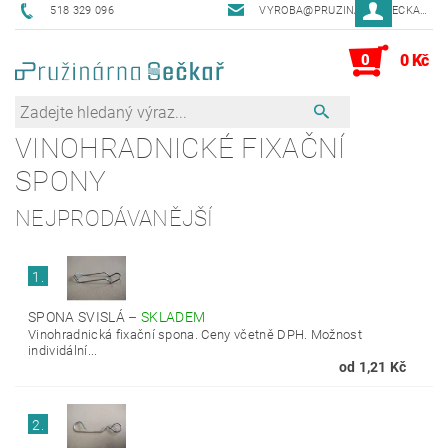
518 329 096
VYROBA@PRUZINARNASECKAR.CZ
0
0 Kč
VINOHRADNICKÉ FIXAČNÍ
SPONY
NEJPRODÁVANĚJŠÍ
1.
SPONA SVISLÁ
–
SKLADEM
Vinohradnická fixační spona. Ceny včetně DPH. Možnost
individální...
od 1,21 Kč
2.