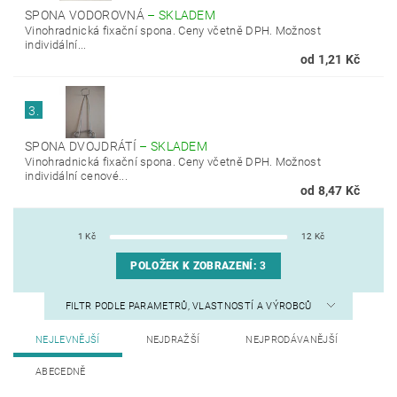
SPONA VODOROVNÁ
–
SKLADEM
Vinohradnická fixační spona. Ceny včetně DPH. Možnost
individální...
od 1,21 Kč
3.
SPONA DVOJDRÁTÍ
–
SKLADEM
Vinohradnická fixační spona. Ceny včetně DPH. Možnost
individální cenové...
od 8,47 Kč
1
Kč
12
Kč
POLOŽEK K ZOBRAZENÍ:
3
FILTR PODLE PARAMETRŮ, VLASTNOSTÍ A VÝROBCŮ
NEJLEVNĚJŠÍ
NEJDRAŽŠÍ
NEJPRODÁVANĚJŠÍ
ABECEDNĚ